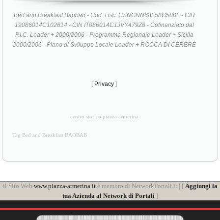
19086014C102614 - CIN IT086014C1JVY479Z6 - Cofinanziato dal
P.I.C. Leader + 2000/2006 - Programma Regionale Leader + Sicilia
2000/2006 - Piano di Sviluppo Locale Leader + ROCCA DI CERERE
[
Privacy
]
centro storico piazza armerina
Tag Bed and Breakfast BAOBAB
il Sito Web
www.piazza-armerina.it
è membro di NetworkPortali.it | [
Aggiungi la
tua Azienda al Network di Portali
]