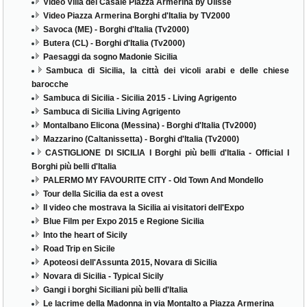
Video Villa del Casale Piazza Armerina by Ulisse
Video Piazza Armerina Borghi d'Italia by TV2000
Savoca (ME) - Borghi d'Italia (Tv2000)
Butera (CL) - Borghi d'Italia (Tv2000)
Paesaggi da sogno Madonie Sicilia
Sambuca di Sicilia, la città dei vicoli arabi e delle chiese
barocche
Sambuca di Sicilia - Sicilia 2015 - Living Agrigento
Sambuca di Sicilia Living Agrigento
Montalbano Elicona (Messina) - Borghi d'Italia (Tv2000)
Mazzarino (Caltanissetta) - Borghi d'Italia (Tv2000)
CASTIGLIONE DI SICILIA I Borghi più belli d'Italia - Official I
Borghi più belli d'Italia
PALERMO MY FAVOURITE CITY - Old Town And Mondello
Tour della Sicilia da est a ovest
Il video che mostrava la Sicilia ai visitatori dell'Expo
Blue Film per Expo 2015 e Regione Sicilia
Into the heart of Sicily
Road Trip en Sicile
Apoteosi dell'Assunta 2015, Novara di Sicilia
Novara di Sicilia - Typical Sicily
Gangi i borghi Siciliani più belli d'Italia
Le lacrime della Madonna in via Montalto a Piazza Armerina