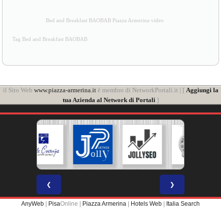
Bed and Breakfast BAOBAB Piazza Armerina video
Tag Bed and Breakfast BAOBAB
il Sito Web
www.piazza-armerina.it
è membro di NetworkPortali.it | [
Aggiungi la
tua Azienda al Network di Portali
]
❮
❯
AnyWeb
|
Pisa
Online |
Piazza Armerina
|
Hotels Web
|
Italia Search