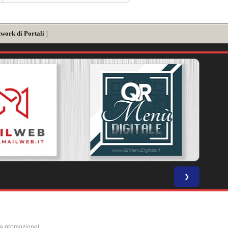
twork di Portali
]
❯
la promozione!