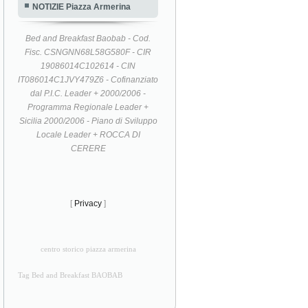
NOTIZIE Piazza Armerina
Bed and Breakfast Baobab - Cod.
Fisc. CSNGNN68L58G580F - CIR
19086014C102614 - CIN
IT086014C1JVY479Z6 - Cofinanziato
dal P.I.C. Leader + 2000/2006 -
Programma Regionale Leader +
Sicilia 2000/2006 - Piano di Sviluppo
Locale Leader + ROCCA DI
CERERE
[
Privacy
]
centro storico piazza armerina
Tag Bed and Breakfast BAOBAB