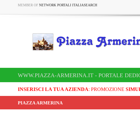
MEMBER OF
NETWORK PORTALI ITALIASEARCH
WWW.PIAZZA-ARMERINA.IT - PORTALE DEDI
INSERISCI LA TUA AZIENDA
: PROMOZIONE
SIMU
PIAZZA ARMERINA