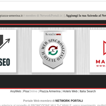
iazza-armerina.it
è membro di NetworkPortali.it | [
Aggiungi la tua Azienda al Ne
AnyWeb
|
Pisa
Online |
Piazza Armerina
|
Hotels Web
|
Italia Search
Portale Web membro di
NETWORK PORTALI
e aderisce al progetto di PROMOZIONE MULTI-CANALE: unico inserimento, multip