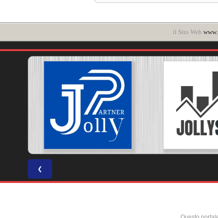
il Sito Web
www.p
❮
Questo portal