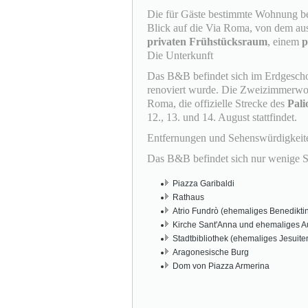
Die für Gäste bestimmte Wohnung b
Blick auf die Via Roma, von dem au
privaten Frühstücksraum
, einem
p
Die Unterkunft
Das B&B befindet sich im Erdgeschos
renoviert wurde. Die Zweizimmerwohn
Roma, die offizielle Strecke des
Pali
12., 13. und 14. August stattfindet.
Entfernungen und Sehenswürdigkeit
Das B&B befindet sich nur wenige Sc
Piazza Garibaldi
Rathaus
Atrio Fundrò (ehemaliges Benediktin
Kirche Sant'Anna und ehemaliges A
Stadtbibliothek (ehemaliges Jesuite
Aragonesische Burg
Dom von Piazza Armerina