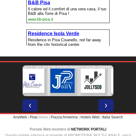
❮
❯
AnyWeb
|
Pisa
Online |
Piazza Armerina
|
Hotels Web
|
Italia Search
Portale Web membro di
NETWORK PORTALI
Questo portale aderisce al progetto di PROMOZIONE MULTI-CANALE: unico