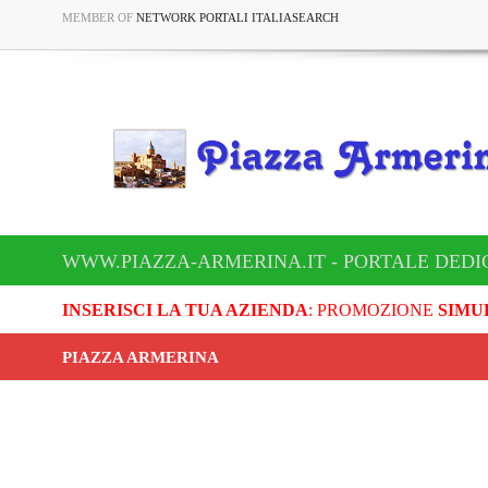
MEMBER OF
NETWORK PORTALI ITALIASEARCH
WWW.PIAZZA-ARMERINA.IT - PORTALE DEDI
INSERISCI LA TUA AZIENDA
: PROMOZIONE
SIMU
PIAZZA ARMERINA