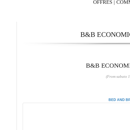
OFFRES
|
COM
B&B ECONOMIC
B&B ECONOMIC
(From sabato 1
BED AND BR