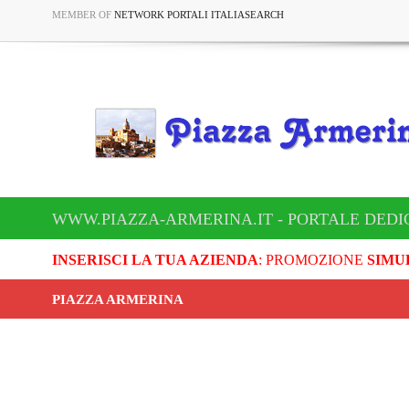
MEMBER OF
NETWORK PORTALI ITALIASEARCH
WWW.PIAZZA-ARMERINA.IT - PORTALE DEDI
INSERISCI LA TUA AZIENDA
: PROMOZIONE
SIMU
PIAZZA ARMERINA