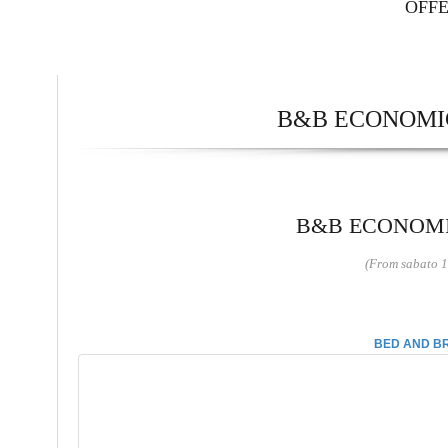
OFF
B&B ECONOMIC
B&B ECONOMIC
(From sabato 1
BED AND BR