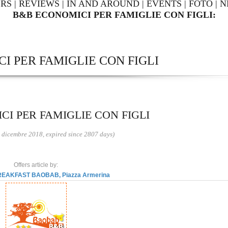
ERS
|
REVIEWS
|
IN AND AROUND
|
EVENTS
|
FOTO
|
N
B&B ECONOMICI PER FAMIGLIE CON FIGLI:
I PER FAMIGLIE CON FIGLI
I PER FAMIGLIE CON FIGLI
 dicembre 2018, expired since 2807 days)
Offers article by:
EAKFAST BAOBAB, Piazza Armerina