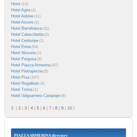
Hotel
(14)
Hotel Agira
(2)
Hotel Aidone
(11)
Hotel Assoro
(1)
Hotel Barrafranca
(11)
Hotel Calascibetta
(2)
Hotel Centuripe
(1)
Hotel Enna
(54)
Hotel Nissoria
(1)
Hotel Pergusa
(9)
Hotel Piazza Armerina
(97)
Hotel Pietraperzia
(5)
Hotel Pisa
(167)
Hotel Regalbuto
(4)
Hotel Troina
(1)
Hotel Valguarnera Caropepe
(6)
1
|
2
|
3
|
4
|
5
|
6
|
7
|
8
|
9
|
10
|
PIAZZA ARMERINA directory