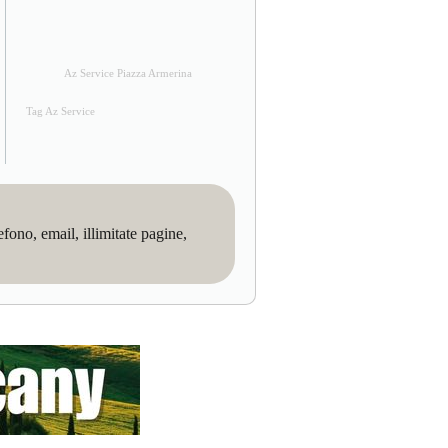
Az Service Piazza Armerina
Tag Az Service
no, email, illimitate pagine,