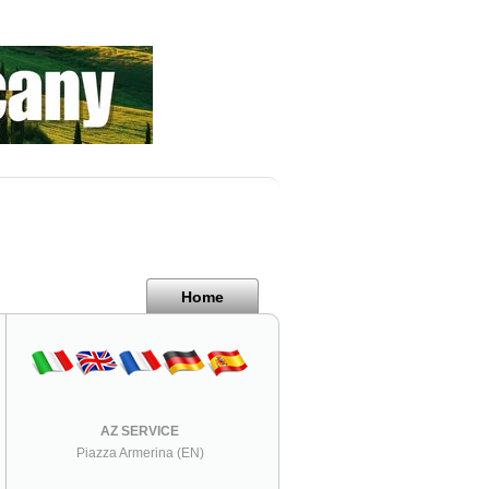
Home
AZ SERVICE
Piazza Armerina (EN)