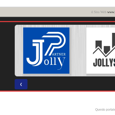
il Sito Web
www.p
❮
Questo portal