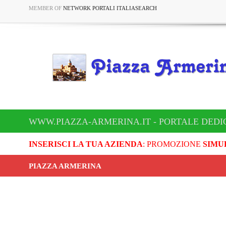
MEMBER OF
NETWORK PORTALI ITALIASEARCH
WWW.PIAZZA-ARMERINA.IT - PORTALE DEDI
INSERISCI LA TUA AZIENDA
: PROMOZIONE
SIMU
PIAZZA ARMERINA