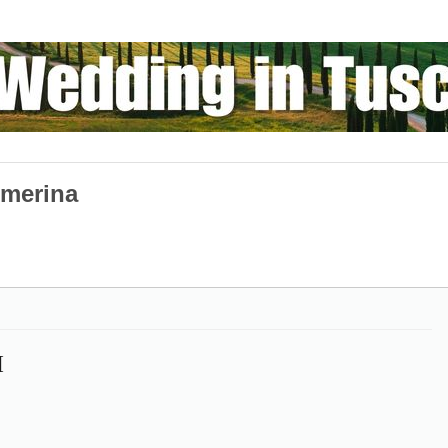
rmerina
I