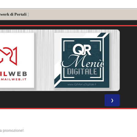
twork di Portali
]
❯
la promozione!