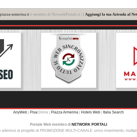
iazza-armerina.it
è membro di NetworkPortali.it | [
Aggiungi la tua Azienda al Ne
AnyWeb
|
Pisa
Online |
Piazza Armerina
|
Hotels Web
|
Italia Search
Portale Web membro di
NETWORK PORTALI
e aderisce al progetto di PROMOZIONE MULTI-CANALE: unico inserimento, multip