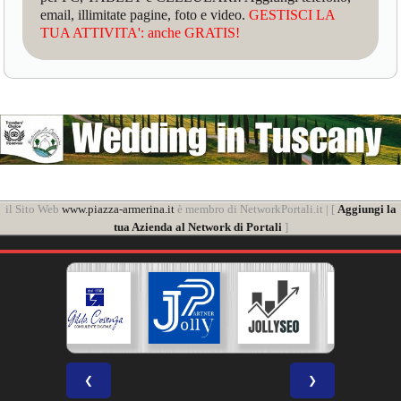
email, illimitate pagine, foto e video.
GESTISCI LA
TUA ATTIVITA': anche GRATIS!
il Sito Web
www.piazza-armerina.it
è membro di NetworkPortali.it | [
Aggiungi la
tua Azienda al Network di Portali
]
❮
❯