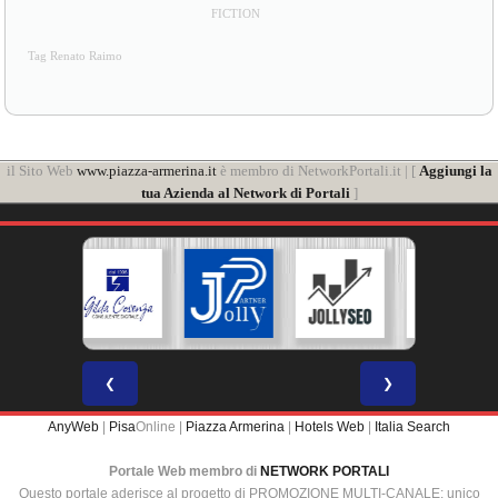
FICTION
Tag Renato Raimo
il Sito Web
www.piazza-armerina.it
è membro di NetworkPortali.it | [
Aggiungi la
tua Azienda al Network di Portali
]
❮
❯
AnyWeb
|
Pisa
Online |
Piazza Armerina
|
Hotels Web
|
Italia Search
Portale Web membro di
NETWORK PORTALI
Questo portale aderisce al progetto di PROMOZIONE MULTI-CANALE: unico