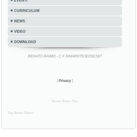
EVENTI
CURRICULUM
NEWS
VIDEO
DOWNLOAD
RENATO RAIMO - C.F. RMARNT63E05I158T
[
Privacy
]
Renato Raimo Pisa
Tag Renato Raimo