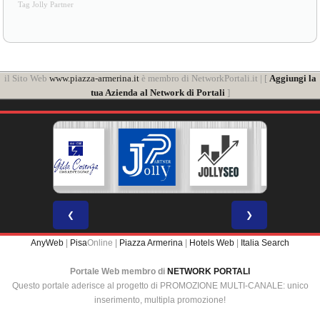
Tag Jolly Partner
il Sito Web
www.piazza-armerina.it
è membro di NetworkPortali.it | [
Aggiungi la
tua Azienda al Network di Portali
]
❮
❯
AnyWeb
|
Pisa
Online |
Piazza Armerina
|
Hotels Web
|
Italia Search
Portale Web membro di
NETWORK PORTALI
Questo portale aderisce al progetto di PROMOZIONE MULTI-CANALE: unico
inserimento, multipla promozione!