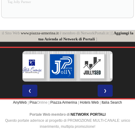
Tag Jolly Partner
il Sito Web
www.piazza-armerina.it
è membro di NetworkPortali.it | [
Aggiungi la
tua Azienda al Network di Portali
]
❮
❯
AnyWeb
|
Pisa
Online |
Piazza Armerina
|
Hotels Web
|
Italia Search
Portale Web membro di
NETWORK PORTALI
Questo portale aderisce al progetto di PROMOZIONE MULTI-CANALE: unico
inserimento, multipla promozione!