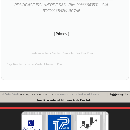
RESIDENCE ISOLAVERDE SAS - P.iva 00866640501 - CIN:
IT050026B4ZKASC7AP
[
Privacy
]
Residence Isola Verde, Cisanello Pisa Pisa Foto
Tag Residence Isola Verde, Cisanello Pisa
il Sito Web
www.piazza-armerina.it
è membro di NetworkPortali.it | [
Aggiungi la
tua Azienda al Network di Portali
]