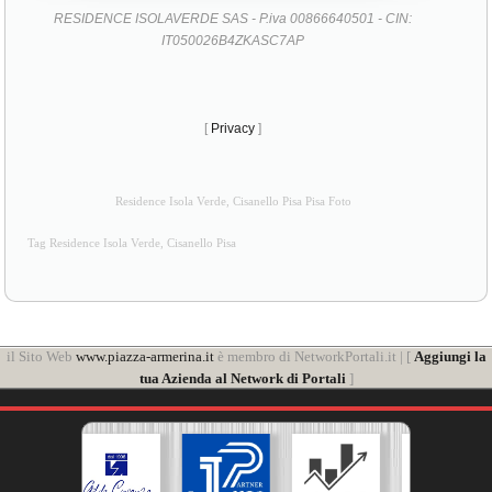
RESIDENCE ISOLAVERDE SAS - P.iva 00866640501 - CIN:
IT050026B4ZKASC7AP
[
Privacy
]
Residence Isola Verde, Cisanello Pisa Pisa Foto
Tag Residence Isola Verde, Cisanello Pisa
il Sito Web
www.piazza-armerina.it
è membro di NetworkPortali.it | [
Aggiungi la
tua Azienda al Network di Portali
]