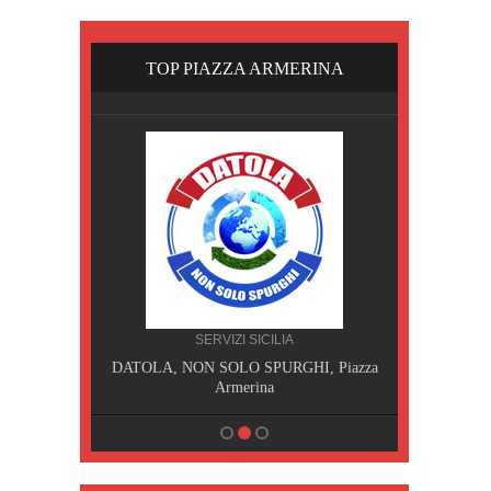
TOP PIAZZA ARMERINA
A
SERVIZI SICILIA
I, Piazza
DATOLA, NON SOLO SPURGHI, Piazza
DATOLA 
Armerina