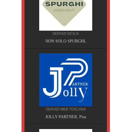
CILIA
SERVIZI SICILIA
AOBAB,
NON SOLO SPURGHI,
SERVIZI WEB TOSCANA
JOLLY PARTNER, Pisa
A, Pisa