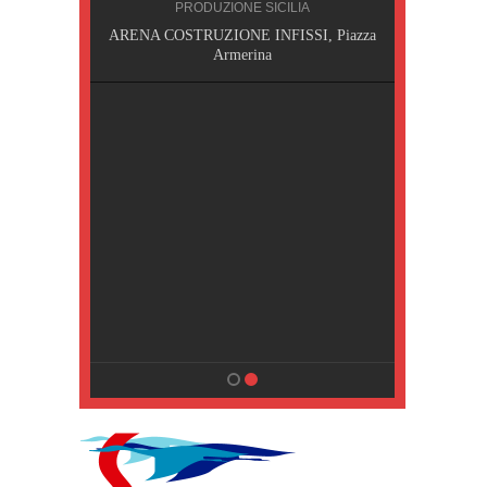
NA
PRODUZIONE SICILIA
MPING
ARENA COSTRUZIONE INFISSI, Piazza
Armerina
a Terme