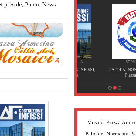
et près de, Photo, News
PRODUZIONE SICILIA
SERVIZI SICILIA
ARENA COSTRUZIONE INFISSI,
DATOLA, NON SOLO SPUR
Piazza Armerina
Piazza Armerina
Mosaici Piazza Armer
Palio dei Normanni Pi