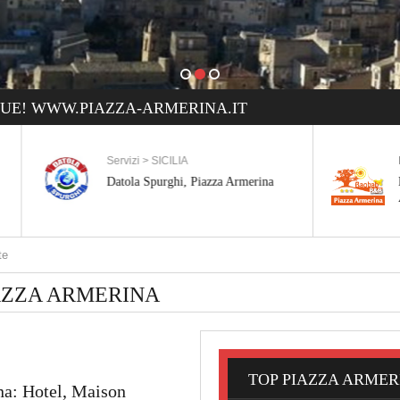
UE! WWW.PIAZZA-ARMERINA.IT
Servizi > SICILIA
Bed and Breakfa
Datola Spurghi, Piazza Armerina
Bed and Break
Armerina
Otti
AZZA ARMERINA
TOP PIAZZA ARMER
na: Hotel, Maison