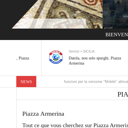
BIENVEN
Servizi > SICILIA
zza
Datola, non solo spurghi, Piazza
Armerina
Nuove funzioni per la versione "Mobile" attivate
NEWS
PI
Piazza Armerina
Tout ce que vous cherchez sur Piazza Armeri