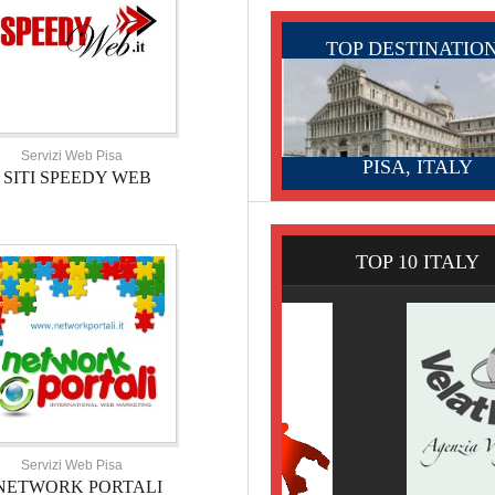
TOP DESTINATIO
Servizi Web Pisa
PISA, ITALY
SITI SPEEDY WEB
TOP 10 ITALY
Servizi Web Pisa
NETWORK PORTALI