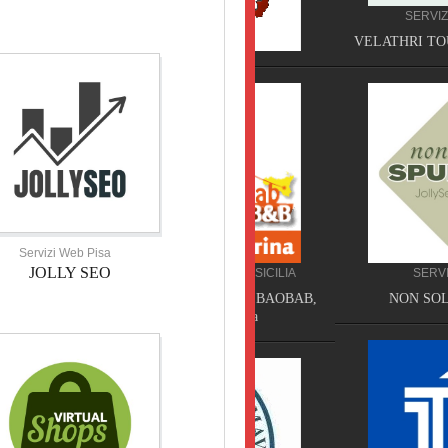
SERVIZI TOSCANA
VELATHRI TOUR, Casciana 
Servizi Web Pisa
JOLLY SEO
BED AND BREAKFAST SICILIA
SERVIZI SICILIA
BED AND BREAKFAST BAOBAB,
NON SOLO SPURGHI,
Piazza Armerina