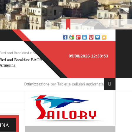
st > SICILIA
Idraulica > TOSCANA
09/08/2026 12:33:53
fast BAOBAB, Piazza
Sportello vasca da bagno,
mizzazione per Tablet e cellulari aggiornata
INA