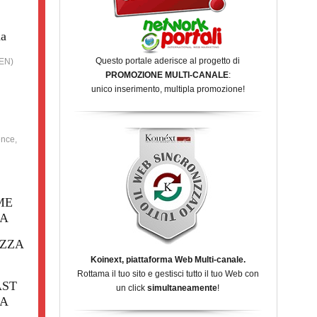
na
Questo portale aderisce al progetto di
(EN)
PROMOZIONE MULTI-CANALE
:
unico inserimento, multipla promozione!
ence,
ME
NA
AZZA
Koinext, piattaforma Web Multi-canale.
Rottama il tuo sito e gestisci tutto il tuo Web con
AST
un click
simultaneamente
!
NA