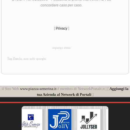
concordare caso per caso.
[
Privacy
]
espurgo enna
Tag Datola, non solo spurghi
il Sito Web
www.piazza-armerina.it
è membro di NetworkPortali.it | [
Aggiungi la
tua Azienda al Network di Portali
]