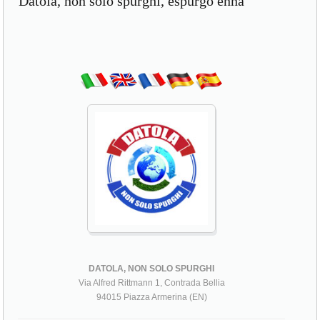
Datola, non solo spurghi, espurgo enna
DATOLA, NON SOLO SPURGHI
Via Alfred Rittmann 1, Contrada Bellia
94015 Piazza Armerina (EN)