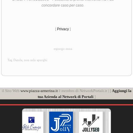
concordare caso per caso.
[
Privacy
]
espurgo enna
Tag Datola, non solo spurghi
il Sito Web
www.piazza-armerina.it
è membro di NetworkPortali.it | [
Aggiungi la
tua Azienda al Network di Portali
]