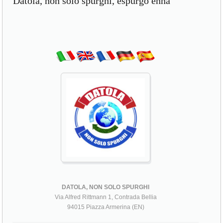
Datola, non solo spurghi, espurgo enna
DATOLA, NON SOLO SPURGHI
Via Alfred Rittmann 1, Contrada Bellia
94015 Piazza Armerina (EN)