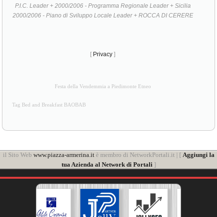
P.I.C. Leader + 2000/2006 - Programma Regionale Leader + Sicilia
2000/2006 - Piano di Sviluppo Locale Leader + ROCCA DI CERERE
[
Privacy
]
Festa della Vendemmia a Piedimonte Etneo
Tag Bed and Breakfast BAOBAB
il Sito Web
www.piazza-armerina.it
è membro di NetworkPortali.it | [
Aggiungi la
tua Azienda al Network di Portali
]