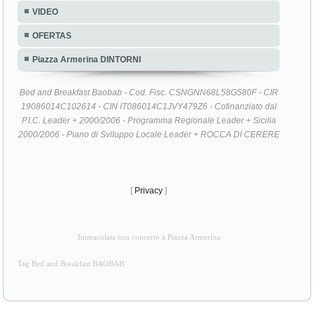
VIDEO
OFERTAS
Piazza Armerina DINTORNI
Bed and Breakfast Baobab - Cod. Fisc. CSNGNN68L58G580F - CIR
19086014C102614 - CIN IT086014C1JVY479Z6 - Cofinanziato dal
P.I.C. Leader + 2000/2006 - Programma Regionale Leader + Sicilia
2000/2006 - Piano di Sviluppo Locale Leader + ROCCA DI CERERE
[
Privacy
]
Immacolata con concerto a Piazza Armerina
Tag Bed and Breakfast BAOBAB