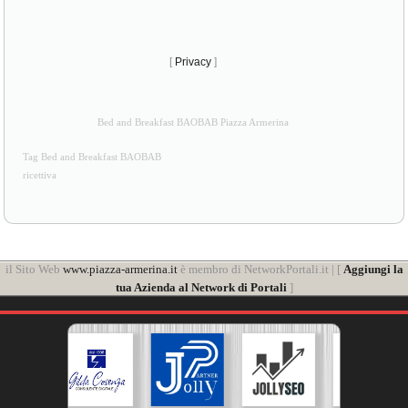
[
Privacy
]
Bed and Breakfast BAOBAB Piazza Armerina
Tag Bed and Breakfast BAOBAB
ricettiva
il Sito Web
www.piazza-armerina.it
è membro di NetworkPortali.it | [
Aggiungi la
tua Azienda al Network di Portali
]