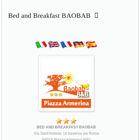
Bed and Breakfast BAOBAB
BED AND BREAKFAST BAOBAB
Via Sant'Antonio 16 traversa via Roma
94015 Piazza Armerina (EN)