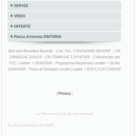
SERVIZI
VIDEO
OFFERTE
Piazza Armerina DINTORNI
Bed and Breakfast Baobab - Cod. Fisc. CSNGNN68L58G580F - CIR
19086014C102614 - CIN IT086014C1JVY479Z6 - Cofinanziato dal
P.I.C. Leader + 2000/2006 - Programma Regionale Leader + Sicilia
2000/2006 - Piano di Sviluppo Locale Leader + ROCCA DI CERERE
[
Privacy
]
Le Vibrazioni a Enna alla festa patronale
Tag Bed and Breakfast BAOBAB