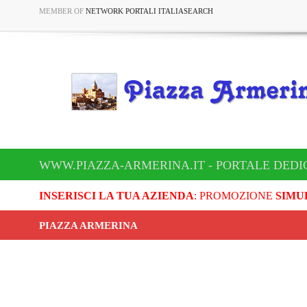
MEMBER OF
NETWORK PORTALI ITALIASEARCH
WWW.PIAZZA-ARMERINA.IT - PORTALE DEDI
INSERISCI LA TUA AZIENDA
: PROMOZIONE
SIMU
PIAZZA ARMERINA