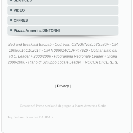
SERVICES
VIDEO
OFFRES
Piazza Armerina DINTORNI
Bed and Breakfast Baobab - Cod. Fisc. CSNGNN68L58G580F - CIR
19086014C102614 - CIN IT086014C1JVY479Z6 - Cofinanziato dal
P.I.C. Leader + 2000/2006 - Programma Regionale Leader + Sicilia
2000/2006 - Piano di Sviluppo Locale Leader + ROCCA DI CERERE
[
Privacy
]
Occasione! Primo weekand di giugno a Piazza Armerina Sicilia
Tag Bed and Breakfast BAOBAB