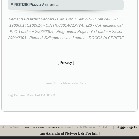
NOTIZIE Piazza Armerina
Bed and Breakfast Baobab - Cod. Fisc. CSNGNN68L58G580F - CIR
19086014C102614 - CIN IT086014C1JVY479Z6 - Cofinanziato dal
P.I.C. Leader + 2000/2006 - Programma Regionale Leader + Sicilia
2000/2006 - Piano di Sviluppo Locale Leader + ROCCA DI CERERE
[
Privacy
]
Santo Vito a Mazara del Vallo
Tag Bed and Breakfast BAOBAB
il Sito Web
www.piazza-armerina.it
è membro di NetworkPortali.it | [
Aggiungi la
tua Azienda al Network di Portali
]