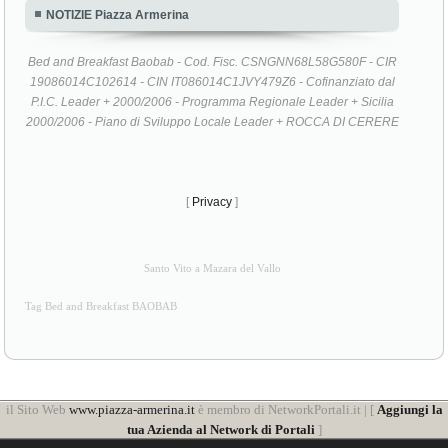
NOTIZIE Piazza Armerina
Bed and Breakfast Baobab - Cod. Fisc. CSNGNN68L58G580F - CIR
19086014C102614 - CIN IT086014C1JVY479Z6 - Cofinanziato dal
P.I.C. Leader + 2000/2006 - Programma Regionale Leader + Sicilia
2000/2006 - Piano di Sviluppo Locale Leader + ROCCA DI CERERE
[
Privacy
]
Santo Vito a Mazara del Vallo
Tag Bed and Breakfast BAOBAB
il Sito Web
www.piazza-armerina.it
è membro di NetworkPortali.it | [
Aggiungi la
tua Azienda al Network di Portali
]