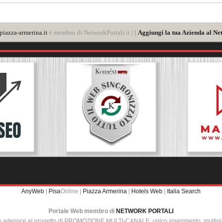
iazza-armerina.it
è membro di NetworkPortali.it | [
Aggiungi la tua Azienda al Ne
AnyWeb
|
Pisa
Online |
Piazza Armerina
|
Hotels Web
|
Italia Search
Portale Web membro di
NETWORK PORTALI
e aderisce al progetto di PROMOZIONE MULTI-CANALE: unico inserimento, multip