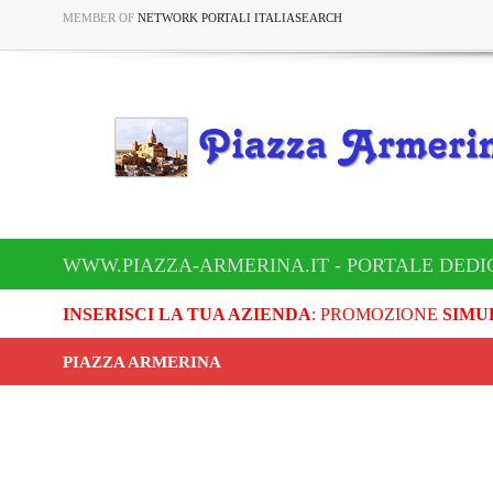
MEMBER OF
NETWORK PORTALI ITALIASEARCH
WWW.PIAZZA-ARMERINA.IT - PORTALE DEDI
INSERISCI LA TUA AZIENDA
: PROMOZIONE
SIMU
PIAZZA ARMERINA