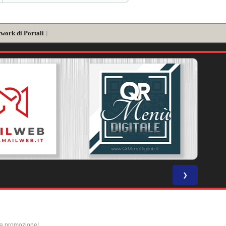
twork di Portali
]
❯
la promozione!