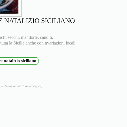
 NATALIZIO SICILIANO
ichi secchi, mandorle, canditi.
 tutta la Sicilia anche con nvariazioni locali.
 natalizio siciliano
ì 6 dicembre 2018, never expire)