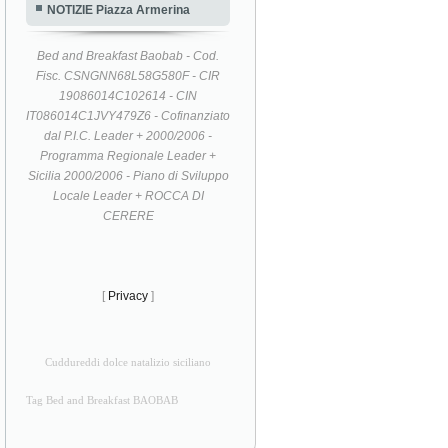
NOTIZIE Piazza Armerina
Bed and Breakfast Baobab - Cod.
Fisc. CSNGNN68L58G580F - CIR
19086014C102614 - CIN
IT086014C1JVY479Z6 - Cofinanziato
dal P.I.C. Leader + 2000/2006 -
Programma Regionale Leader +
Sicilia 2000/2006 - Piano di Sviluppo
Locale Leader + ROCCA DI
CERERE
[
Privacy
]
Cuddureddi dolce natalizio siciliano
Tag Bed and Breakfast BAOBAB