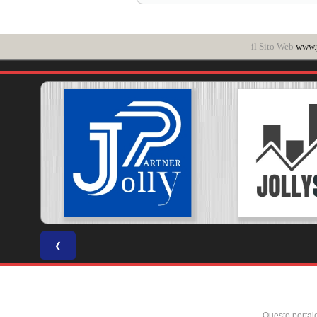
il Sito Web
www.p
❮
Questo portal