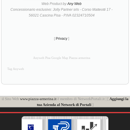
Web Product by
Any Web
Concessionario esclusivo: Jolly Partner srls - Corso Matteotti 17 -
56021 Cascina Pisa - P.IVA 02324710504
[
Privacy
]
Anyweb Pisa Google Map Piazza armerina
Tag Anyweb
il Sito Web
www.piazza-armerina.it
è membro di NetworkPortali.it | [
Aggiungi la
tua Azienda al Network di Portali
]