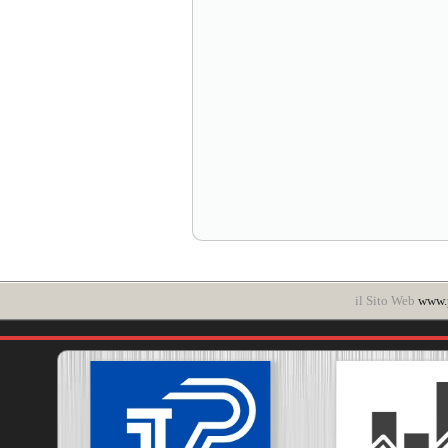
il Sito Web
www.p