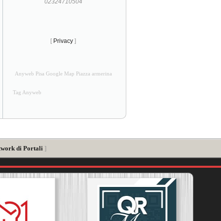
02324710504
[
Privacy
]
Anyweb Pisa Google Map Piazza armerina
Tag Anyweb
twork di Portali
]