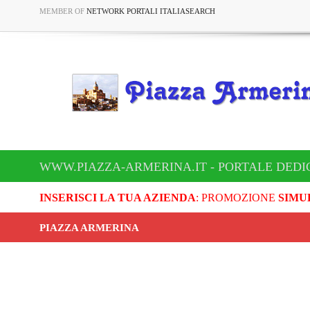
MEMBER OF
NETWORK PORTALI ITALIASEARCH
WWW.PIAZZA-ARMERINA.IT - PORTALE DEDI
INSERISCI LA TUA AZIENDA
: PROMOZIONE
SIMU
PIAZZA ARMERINA