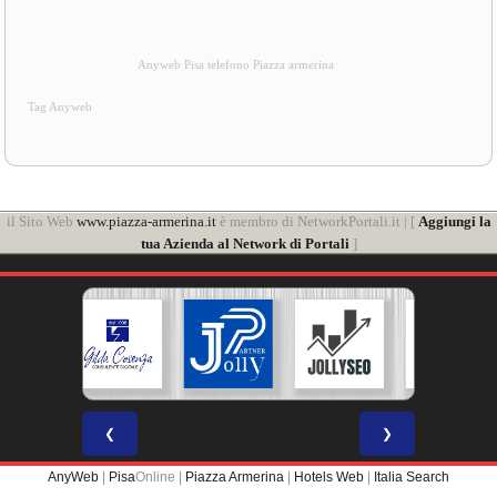
Anyweb Pisa telefono Piazza armerina
Tag Anyweb
il Sito Web
www.piazza-armerina.it
è membro di NetworkPortali.it | [
Aggiungi la
tua Azienda al Network di Portali
]
❮
❯
AnyWeb
|
Pisa
Online |
Piazza Armerina
|
Hotels Web
|
Italia Search