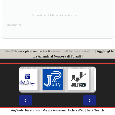
Anyweb Pisa telefono Piazza armerina
Tag Anyweb
il Sito Web
www.piazza-armerina.it
è membro di NetworkPortali.it | [
Aggiungi la
tua Azienda al Network di Portali
]
❮
❯
AnyWeb
|
Pisa
Online |
Piazza Armerina
|
Hotels Web
|
Italia Search