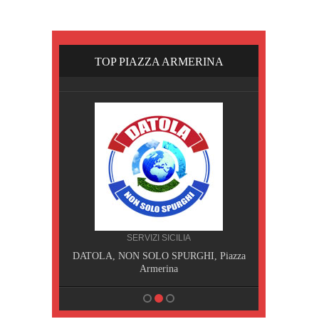
TOP PIAZZA ARMERINA
A
SERVIZI SICILIA
I, Piazza
DATOLA, NON SOLO SPURGHI, Piazza
DATOLA 
Armerina