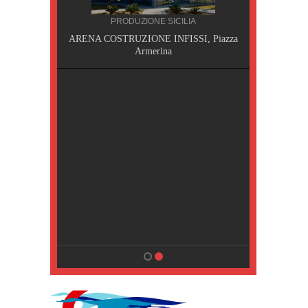
NA
PRODUZIONE SICILIA
MPING
ARENA COSTRUZIONE INFISSI, Piazza
Armerina
a Terme