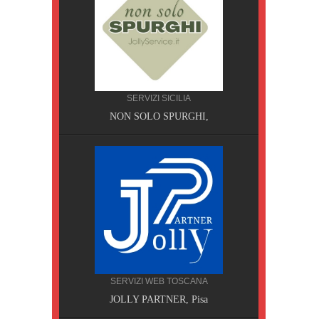
CILIA
SERVIZI SICILIA
AOBAB,
NON SOLO SPURGHI,
SERVIZI WEB TOSCANA
JOLLY PARTNER, Pisa
A, Pisa