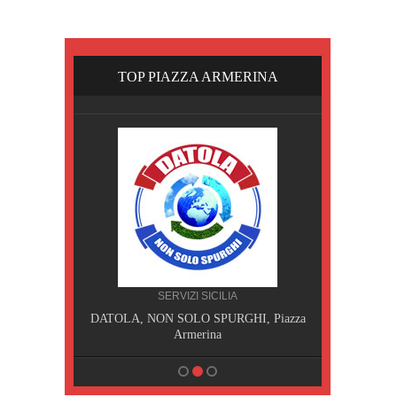
TOP PIAZZA ARMERINA
A
SERVIZI SICILIA
I, Piazza
DATOLA, NON SOLO SPURGHI, Piazza
DATOLA 
Armerina