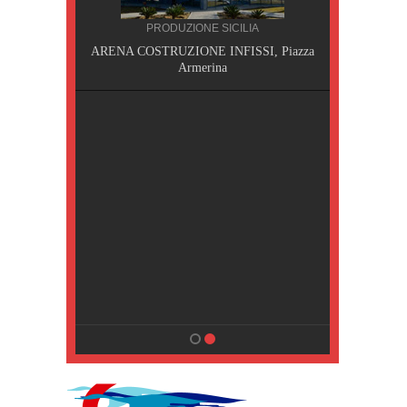
NA
PRODUZIONE SICILIA
MPING
ARENA COSTRUZIONE INFISSI, Piazza
Armerina
a Terme