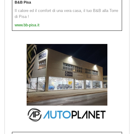
B&B Pisa
Il calore ed il comfort di una vera casa, il tuo B&B alla Torre
di Pisa !
www.bb-pisa.it