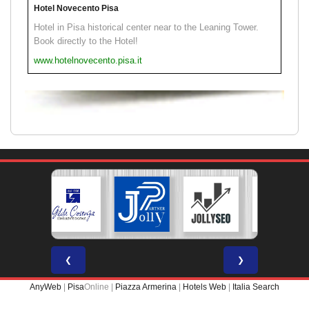
Hotel Novecento Pisa
Hotel in Pisa historical center near to the Leaning Tower.
Book directly to the Hotel!
www.hotelnovecento.pisa.it
❮
❯
AnyWeb
|
Pisa
Online |
Piazza Armerina
|
Hotels Web
|
Italia Search