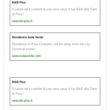
B&B Pisa
Il calore ed il comfort di una vera casa, il tuo B&B alla Torre
di Pisa !
www.bb-pisa.it
Residence Isola Verde
Residence in Pisa Cisanello, not far away from the city
historical center.
www.isolaverde.com
B&B Pisa
Il calore ed il comfort di una vera casa, il tuo B&B alla Torre
di Pisa !
www.bb-pisa.it