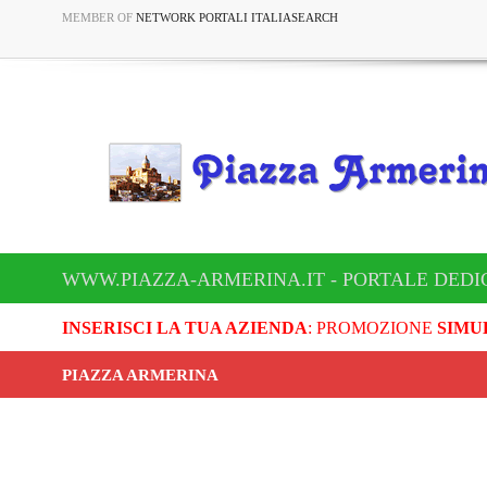
MEMBER OF
NETWORK PORTALI ITALIASEARCH
WWW.PIAZZA-ARMERINA.IT - PORTALE DEDI
INSERISCI LA TUA AZIENDA
: PROMOZIONE
SIMU
PIAZZA ARMERINA