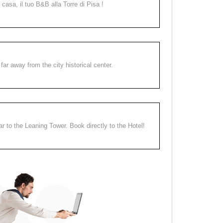
a casa, il tuo B&B alla Torre di Pisa !
far away from the city historical center.
ear to the Leaning Tower. Book directly to the Hotel!