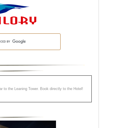
ear to the Leaning Tower. Book directly to the Hotel!