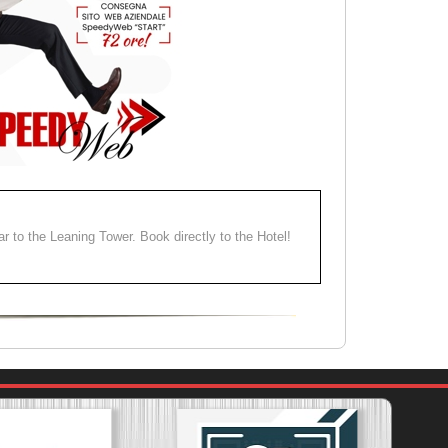
ear to the Leaning Tower. Book directly to the Hotel!