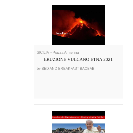
SICILIA > Piazza Armerina
ERUZIONE VULCANO ETNA 2021
by BED AND BREAKFAST BAOBAB