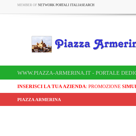
MEMBER OF
NETWORK PORTALI ITALIASEARCH
WWW.PIAZZA-ARMERINA.IT - PORTALE DEDI
INSERISCI LA TUA AZIENDA
: PROMOZIONE
SIMU
PIAZZA ARMERINA