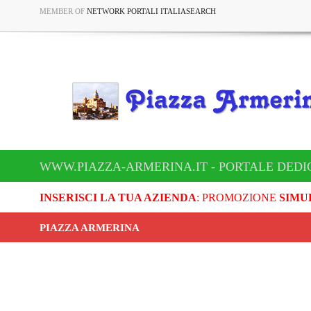
MEMBER OF
NETWORK PORTALI ITALIASEARCH
WWW.PIAZZA-ARMERINA.IT - PORTALE DEDI
INSERISCI LA TUA AZIENDA
: PROMOZIONE
SIMU
PIAZZA ARMERINA