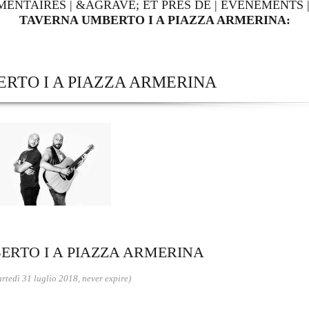
MENTAIRES
|
&AGRAVE; ET PRÈS DE
|
ÉVÉNEMENTS
TAVERNA UMBERTO I A PIAZZA ARMERINA:
RTO I A PIAZZA ARMERINA
RTO I A PIAZZA ARMERINA
rtedì 31 luglio 2018, never expire)