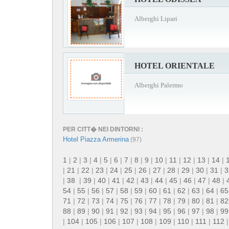
Alberghi Lipari
HOTEL ORIENTALE
Alberghi Palermo
PER CITT� NEI DINTORNI :
Hotel Piazza Armerina
(97)
1
|
2
|
3
|
4
|
5
|
6
|
7
|
8
|
9
|
10
|
11
|
12
|
13
|
14
|
|
21
|
22
|
23
|
24
|
25
|
26
|
27
|
28
|
29
|
30
|
31
|
3
|
38
|
39
|
40
|
41
|
42
|
43
|
44
|
45
|
46
|
47
|
48
|
54
|
55
|
56
|
57
|
58
|
59
|
60
|
61
|
62
|
63
|
64
|
65
71
|
72
|
73
|
74
|
75
|
76
|
77
|
78
|
79
|
80
|
81
|
82
88
|
89
|
90
|
91
|
92
|
93
|
94
|
95
|
96
|
97
|
98
|
99
|
104
|
105
|
106
|
107
|
108
|
109
|
110
|
111
|
112