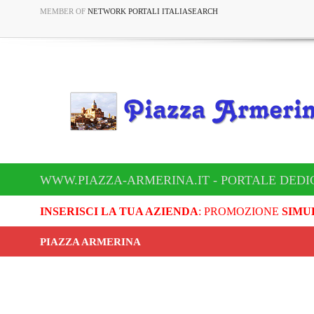
MEMBER OF
NETWORK PORTALI ITALIASEARCH
WWW.PIAZZA-ARMERINA.IT - PORTALE DEDI
INSERISCI LA TUA AZIENDA
: PROMOZIONE
SIMU
PIAZZA ARMERINA