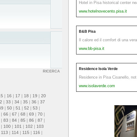
Hotel in Pisa historical center n
www.hotelnovecento.pisa.it
B&B Pisa
Il calore ed il comfort di una ver
www.bb-pisa.it
Residence Isola Verde
RICERCA
Residence in Pisa Cisanello, not 
www.isolaverde.com
15
|
16
|
17
|
18
|
19
|
20
2
|
33
|
34
|
35
|
36
|
37
49
|
50
|
51
|
52
|
53
|
|
66
|
67
|
68
|
69
|
70
|
|
83
|
84
|
85
|
86
|
87
|
|
100
|
101
|
102
|
103
|
113
|
114
|
115
|
116
|