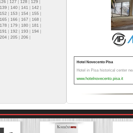
126
|
127
|
128
|
129
|
139
|
140
|
141
|
142
|
152
|
153
|
154
|
155
|
165
|
166
|
167
|
168
|
178
|
179
|
180
|
181
|
191
|
192
|
193
|
194
|
204
|
205
|
206
|
Hotel Novecento Pisa
Hotel in Pisa historical center n
www.hotelnovecento.pisa.it