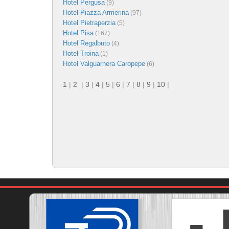
Hotel Pergusa
(9)
Hotel Piazza Armerina
(97)
Hotel Pietraperzia
(5)
Hotel Pisa
(167)
Hotel Regalbuto
(4)
Hotel Troina
(1)
Hotel Valguarnera Caropepe
(6)
1
|
2
|
3
|
4
|
5
|
6
|
7
|
8
|
9
|
10
|