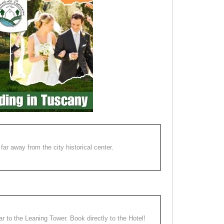
far away from the city historical center.
ear to the Leaning Tower. Book directly to the Hotel!