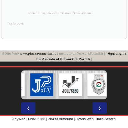
realizzazione sito web a villarosa Piazza armerina
Tag Anyweb
il Sito Web
www.piazza-armerina.it
è membro di NetworkPortali.it | [
Aggiungi la
tua Azienda al Network di Portali
]
❮
❯
AnyWeb
|
Pisa
Online |
Piazza Armerina
|
Hotels Web
|
Italia Search