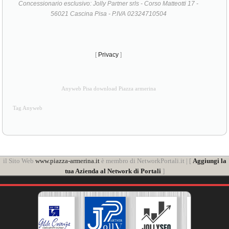
Concessionario esclusivo: Jolly Partner srls - Corso Matteotti 17 -
56021 Cascina Pisa - P.IVA 02324710504
[
Privacy
]
Anyweb Pisa download Piazza armerina
Tag Anyweb
il Sito Web
www.piazza-armerina.it
è membro di NetworkPortali.it | [
Aggiungi la
tua Azienda al Network di Portali
]