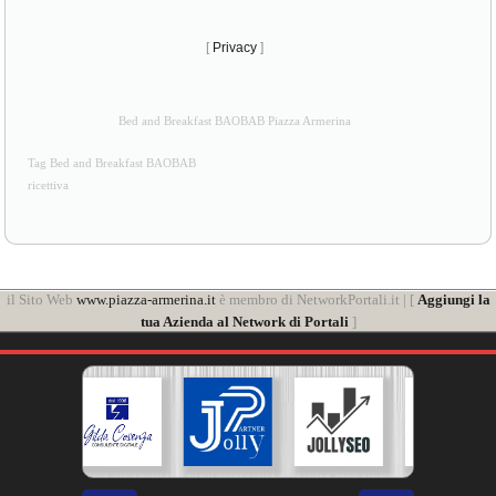
[
Privacy
]
Bed and Breakfast BAOBAB Piazza Armerina
Tag Bed and Breakfast BAOBAB
ricettiva
il Sito Web
www.piazza-armerina.it
è membro di NetworkPortali.it | [
Aggiungi la
tua Azienda al Network di Portali
]
❮
❯