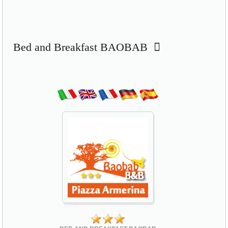
Bed and Breakfast BAOBAB
BED AND BREAKFAST BAOBAB
Via Sant'Antonio 16 traversa via Roma
94015 Piazza Armerina (EN)