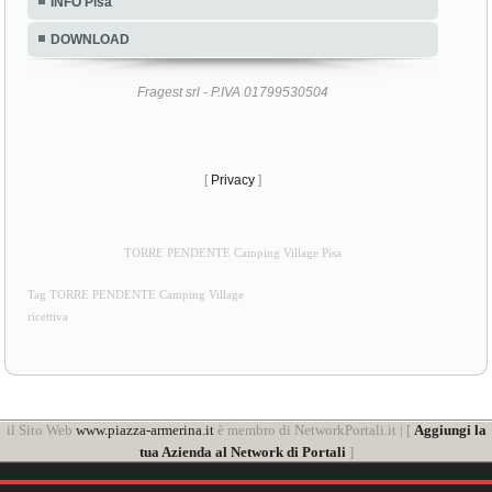
INFO Pisa
DOWNLOAD
Fragest srl - P.IVA 01799530504
[
Privacy
]
TORRE PENDENTE Camping Village Pisa
Tag TORRE PENDENTE Camping Village
ricettiva
il Sito Web
www.piazza-armerina.it
è membro di NetworkPortali.it | [
Aggiungi la
tua Azienda al Network di Portali
]