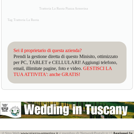
Trattoria La Ruota Piazza Armerina
Tag Trattoria La Ruota
Sei il proprietario di questa azienda?
Prendi la gestione diretta di questo Minisito, ottimizzato
per PC, TABLET e CELLULARI! Aggiungi telefono,
email, illimitate pagine, foto e video.
GESTISCI LA
TUA ATTIVITA': anche GRATIS!
il Sito Web
www.piazza-armerina.it
è membro di NetworkPortali.it | [
Aggiungi la