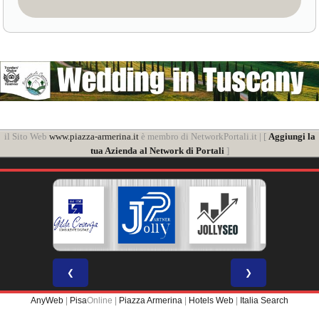
il Sito Web
www.piazza-armerina.it
è membro di NetworkPortali.it | [
Aggiungi la
tua Azienda al Network di Portali
]
❮
❯
AnyWeb
|
Pisa
Online |
Piazza Armerina
|
Hotels Web
|
Italia Search