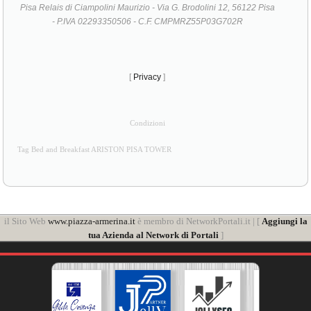
Pisa Relais di Ciampolini Maurizio - Via G. Brodolini 12, 56122 Pisa
- P.IVA 02293350506 - C.F. CMPMRZ55P03G702R
[
Privacy
]
Condizioni
Tag Bed and Breakfast ARISTON PISA TOWER
il Sito Web
www.piazza-armerina.it
è membro di NetworkPortali.it | [
Aggiungi la
tua Azienda al Network di Portali
]