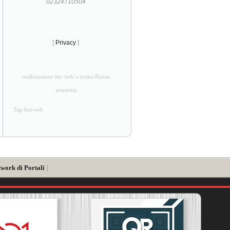
02324710504
[
Privacy
]
realizzazione sito web a troina Piazza
armerina
Tag Anyweb
twork di Portali
]