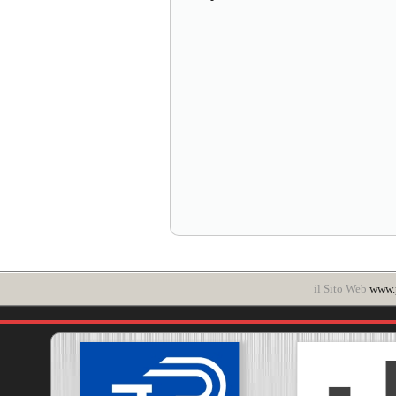
il Sito Web
www.p